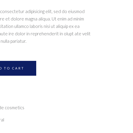
consectetur adipisicing elit, sed do eiusmod
ore et dolore magna aliqua. Ut enim ad minim
ation ullamco laboris nisi ut aliquip ex ea
e ire dolor in reprehenderit in olupt ate velit
nulla pariatur.
D TO CART
e cosmetics
ral