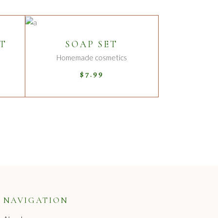
ADD TO CART
NT
SOAP SET
Homemade cosmetics
$
7.99
NAVIGATION