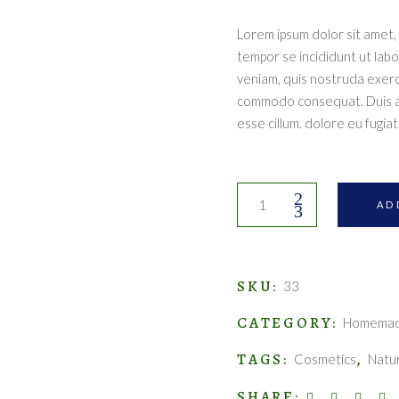
Lorem ipsum dolor sit amet, 
tempor se incididunt ut lab
veniam, quis nostruda exercit
commodo consequat. Duis aut
esse cillum. dolore eu fugiat 
Exfoliating
AD
gel
quantity
SKU:
33
CATEGORY:
Homemad
TAGS:
,
Cosmetics
Natu
SHARE: