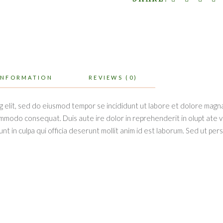
INFORMATION
REVIEWS (0)
g elit, sed do eiusmod tempor se incididunt ut labore et dolore magna
ommodo consequat. Duis aute ire dolor in reprehenderit in olupt ate vel
t in culpa qui officia deserunt mollit anim id est laborum. Sed ut per
S