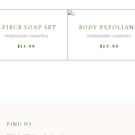
ADD TO CART
ADD TO CART
-PIECE SOAP SET
BODY EXFOLIA
Homemade cosmetics
Homemade cosmetics
$
13.99
$
20.99
FIND US