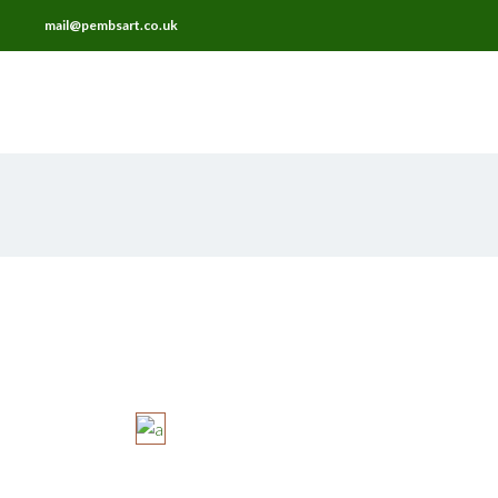
mail@pembsart.co.uk
HOME
ABOUT
FRAMING