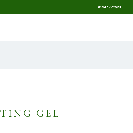
01437 779524
REPAIRS & SUPPLIES
GALLERY
CONTACT
TING GEL