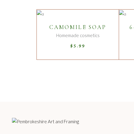
ADD TO CART
CAMOMILE SOAP
6
Homemade cosmetics
$
5.99