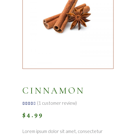
CINNAMON
(
1
customer review)
Rated
1
4.00
out
$
4.99
of 5
based
on
customer
rating
Lorem ipsum dolor sit amet, consectetur