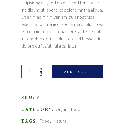
adipisicing elit, sed do eiusmod tempor se
incididunt ut labore et dolore magna aliqua.
Ut enim ad minim veniam, quis nostruda
exercitation ullamco laboris nisi ut aliquip ex
ea commodo consequat. Duis aute ire dolor
in reprehenderit in olupt ate velit esse cillum.
dolore eu fugiat nulla pariatur.
Cinnamon
ADD TO CART
quantity
SKU:
9
CATEGORY:
Organic food
TAGS:
,
Food
Natural