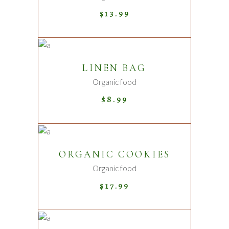
$
13.99
ADD TO CART
LINEN BAG
Organic food
$
8.99
ADD TO CART
ORGANIC COOKIES
Organic food
$
17.99
READ MORE