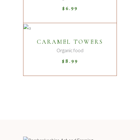
$
6.99
ADD TO CART
CARAMEL TOWERS
Organic food
$
8.99