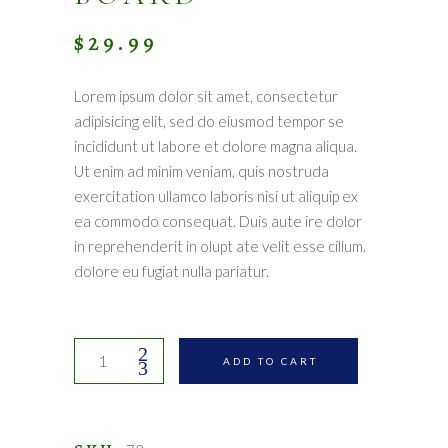
$
29.99
Lorem ipsum dolor sit amet, consectetur
adipisicing elit, sed do eiusmod tempor se
incididunt ut labore et dolore magna aliqua.
Ut enim ad minim veniam, quis nostruda
exercitation ullamco laboris nisi ut aliquip ex
ea commodo consequat. Duis aute ire dolor
in reprehenderit in olupt ate velit esse cillum.
dolore eu fugiat nulla pariatur.
Cutting
ADD TO CART
board
quantity