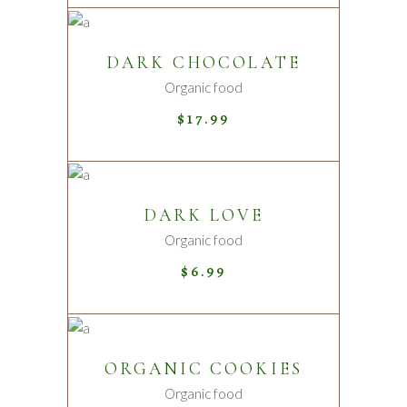
ADD TO CART
DARK CHOCOLATE
Organic food
$
17.99
READ MORE
DARK LOVE
Sold
Organic food
$
6.99
ADD TO CART
ORGANIC COOKIES
Organic food