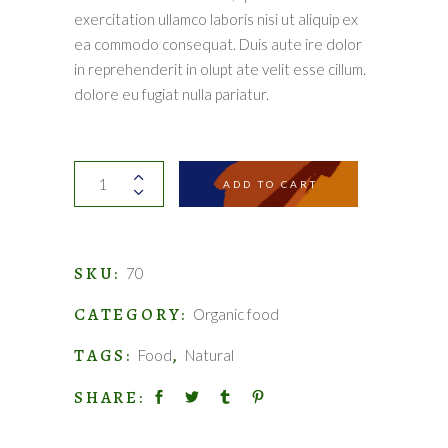
exercitation ullamco laboris nisi ut aliquip ex
ea commodo consequat. Duis aute ire dolor
in reprehenderit in olupt ate velit esse cillum.
dolore eu fugiat nulla pariatur.
Choco
ADD TO CART
Cookies
quantity
SKU:
70
CATEGORY:
Organic food
TAGS:
,
Food
Natural
SHARE: